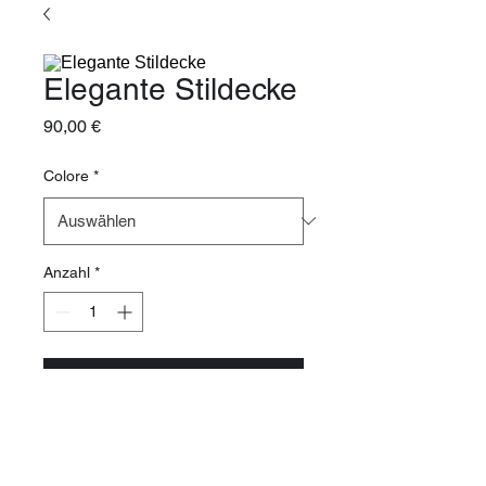
Elegante Stildecke
Preis
90,00 €
Colore
*
Anzahl
*
In den Warenkorb
Decke mit elegantem Design, 
geeignet zur Dekoration des 