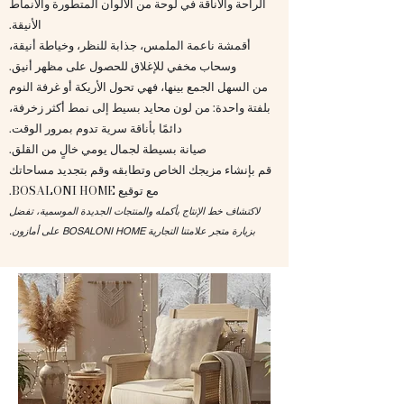
الراحة والأناقة في لوحة من الألوان المتطورة والأنماط
الأنيقة.
أقمشة ناعمة الملمس، جذابة للنظر، وخياطة أنيقة،
وسحاب مخفي للإغلاق للحصول على مظهر أنيق.
من السهل الجمع بينها، فهي تحول الأريكة أو غرفة النوم
بلفتة واحدة: من لون محايد بسيط إلى نمط أكثر زخرفة،
دائمًا بأناقة سرية تدوم بمرور الوقت.
صيانة بسيطة لجمال يومي خالٍ من القلق.
قم بإنشاء مزيجك الخاص وتطابقه وقم بتجديد مساحاتك
مع توقيع BOSALONI HOME.
لاكتشاف خط الإنتاج بأكمله والمنتجات الجديدة الموسمية، تفضل
بزيارة متجر علامتنا التجارية BOSALONI HOME على أمازون.