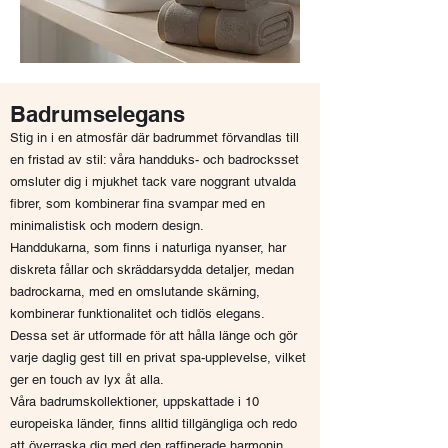
Badrumselegans
Stig in i en atmosfär där badrummet förvandlas till
en fristad av stil: våra handduks- och badrocksset
omsluter dig i mjukhet tack vare noggrant utvalda
fibrer, som kombinerar fina svampar med en
minimalistisk och modern design.
Handdukarna, som finns i naturliga nyanser, har
diskreta fållar och skräddarsydda detaljer, medan
badrockarna, med en omslutande skärning,
kombinerar funktionalitet och tidlös elegans.
Dessa set är utformade för att hålla länge och gör
varje daglig gest till en privat spa-upplevelse, vilket
ger en touch av lyx åt alla.
Våra badrumskollektioner, uppskattade i 10
europeiska länder, finns alltid tillgängliga och redo
att överraska dig med den raffinerade harmonin